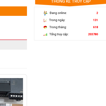
THỐNG KÊ TRUY CẬP
Đang online:
2
Trong ngày:
131
Trong tháng:
618
Tổng truy cập:
203780