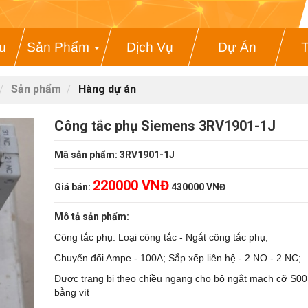
ệu
Sản Phẩm
Dịch Vụ
Dự Án
T
Sản phẩm
Hàng dự án
Công tắc phụ Siemens 3RV1901-1J
Mã sản phẩm: 3RV1901-1J
220000 VNĐ
Giá bán:
430000 VNĐ
Mô tả sản phẩm:
Công tắc phụ: Loại công tắc - Ngắt công tắc phụ;
Chuyển đổi Ampe - 100A; Sắp xếp liên hệ - 2 NO - 2 NC;
Được trang bị theo chiều ngang cho bộ ngắt mạch cỡ S00..
bằng vít