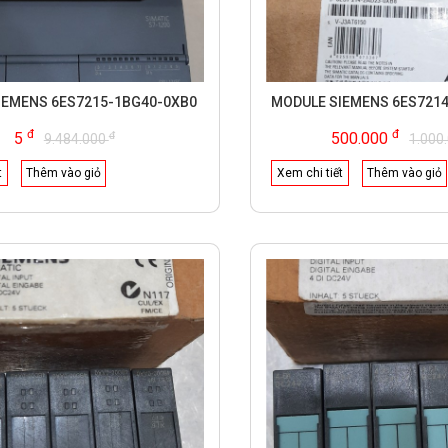
IEMENS 6ES7215-1BG40-0XB0
MODULE SIEMENS 6ES721
đ
đ
đ
5
500.000
9.484.000
1.000
t
Thêm vào giỏ
Xem chi tiết
Thêm vào giỏ