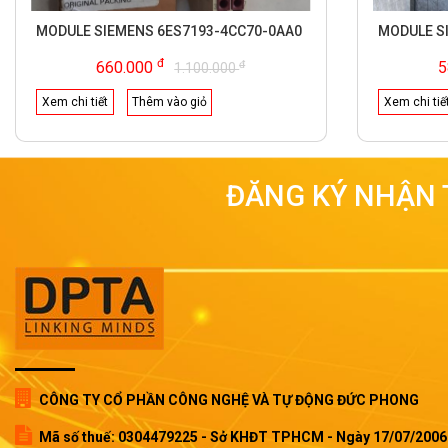
MODULE SIEMENS 6ES7193-4CC70-0AA0
MODULE S
đ
đ
660.000
5
1.100.000
Xem chi tiết
Thêm vào giỏ
Xem chi tiế
ĐĂNG KÝ NHẬN 
CÔNG TY CỔ PHẦN CÔNG NGHỆ VÀ TỰ ĐỘNG ĐỨC PHONG
Mã số thuế: 0304479225 - Sở KHĐT TPHCM - Ngày 17/07/2006