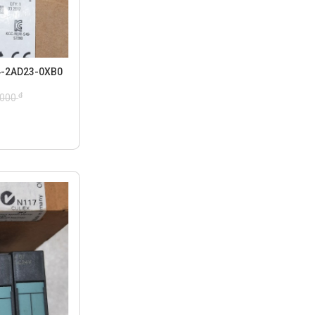
4-2AD23-0XB0
đ
.000