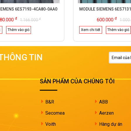
IEMENS 6ES7193-4CA80-0AA0
MODULE SIEMENS 6ES713
đ
đ
đ
80.000
600.000
1.166.000
1.000
t
Thêm vào giỏ
Xem chi tiết
Thêm vào giỏ
THÔNG TIN
SẢN PHẨM CỦA CHÚNG TÔI
B&R
ABB
Secomea
Aerzen
Voith
Hàng dự án