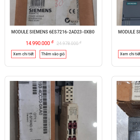
MODULE SIEMENS 6ES7216-2AD23-0XB0
MODULE S
đ
đ
14.990.000
24.978.000
Xem chi tiết
Thêm vào giỏ
Xem chi tiế