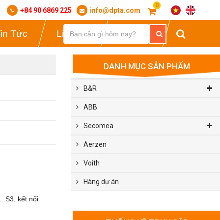
0
+84 90 6869 225
info@dpta.com
in Tức
Liên Hệ
Tài Liệu
DANH MỤC SẢN PHẨM
B&R
ABB
Secomea
Aerzen
Voith
Hàng dự án
.S3, kết nối