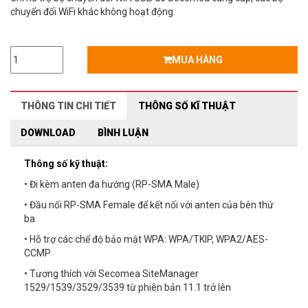
chuyển đổi WiFi khác không hoạt động.
MUA HÀNG
THÔNG TIN CHI TIẾT
THÔNG SỐ KĨ THUẬT
DOWNLOAD
BÌNH LUẬN
Thông số kỹ thuật:
• Đi kèm anten đa hướng (RP-SMA Male)
• Đầu nối RP-SMA Female để kết nối với anten của bên thứ
ba
• Hỗ trợ các chế độ bảo mật WPA: WPA/TKIP, WPA2/AES-
CCMP
• Tương thích với Secomea SiteManager
1529/1539/3529/3539 từ phiên bản 11.1 trở lên